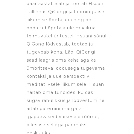
paar aastat elab ja töötab Hsuan
Tallinnas QiGongi ja loomingulise
liikumise õpetajana ning on
oodatud õpetaja üle maailma
toimuvatel üritustel. Hsuani sõnul
QiGong lõdvestab, toetab ja
tugevdab keha. Läbi QiGongi
saad laagris oma keha aga ka
ümbritseva loodusega tugevama
kontakti ja uue perspektiivi
meditatiivsele liikumisele. Hsuan
näitab oma tundides, kuidas
sügav rahulikkus ja lõdvestumine
aitab paremini märgata
igapäevaseid väikeseid rõõme,
olles ise sellega parimaks
eeskujuks.