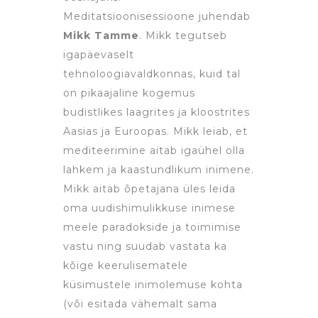
Meditatsioonisessioone juhendab
Mikk Tamme
. Mikk tegutseb
igapäevaselt
tehnoloogiavaldkonnas, kuid tal
on pikaajaline kogemus
budistlikes laagrites ja kloostrites
Aasias ja Euroopas. Mikk leiab, et
mediteerimine aitab igaühel olla
lahkem ja kaastundlikum inimene.
Mikk aitab õpetajana üles leida
oma uudishimulikkuse inimese
meele paradokside ja toimimise
vastu ning suudab vastata ka
kõige keerulisematele
küsimustele inimolemuse kohta
(või esitada vähemalt sama