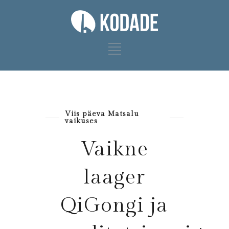
Viis päeva Matsalu
vaikuses
Vaikne
laager
QiGongi ja