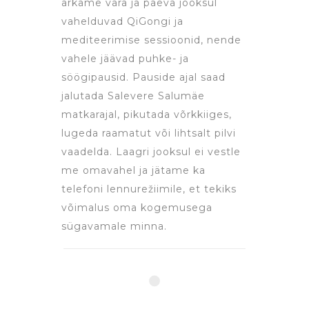
ärkame vara ja päeva jooksul
vahelduvad QiGongi ja
mediteerimise sessioonid, nende
vahele jäävad puhke- ja
söögipausid. Pauside ajal saad
jalutada Salevere Salumäe
matkarajal, pikutada võrkkiiges,
lugeda raamatut või lihtsalt pilvi
vaadelda. Laagri jooksul ei vestle
me omavahel ja jätame ka
telefoni lennurežiimile, et tekiks
võimalus oma kogemusega
sügavamale minna.