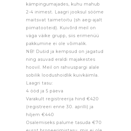
kämpingumajades, kuhu mahub
2-4 inimest. Laagri jooksul sööme
maitsvat taimetoitu (sh aeg-ajalt
piimatooteid). Kuivõrd meil on
väga väike grupp, siis erimenüü
pakkumine ei ole võimalik.
NB! Dušid ja kempsud on jagatud
ning asuvad eraldi majakestes
hoovil. Meil on rahvuspargi alale
sobilik loodushoidlik kuivkäimla.
Laagri tasu:
4 ööd ja 5 päeva
Varakult registreerija hind €420
(registreeri enne 30. aprilli) ja
hiljem €440
Osalemiseks palume tasuda €70
eurot broneerimistasu, mis ei ole