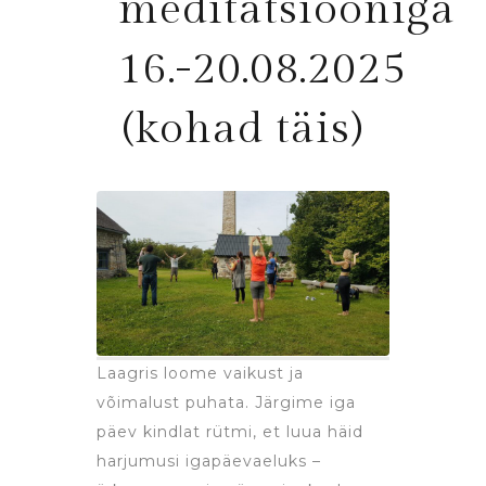
meditatsiooniga
16.-20.08.2025
(kohad täis)
Laagris loome vaikust ja
võimalust puhata. Järgime iga
päev kindlat rütmi, et luua häid
harjumusi igapäevaeluks –