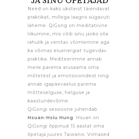
JA SINU ÕPETAJAD
Need on kaks üksteist täiendavat
praktikat, millega laagris sügavuti
läheme. QiGong on meditatiivne
liikumine, mis võib sinu jaoks olla
rahulik ja venitav võimlemine aga
ka võimas eluenergiat tugevdav
praktika. Mediteerimine annab
meile parema arusaama oma
mõtetest ja emotsioonidest ning
annab igapäevaelus parema
mõtteselguse, helguse ja
kaastundevõime.
QiGongi sessioone juhendab
Hsuan-Hsiu Hung
. Hsuan on
QiGongi õppinud 15 aastat oma
õpetaja juures Taiwanis. Viimased