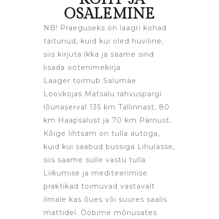
OSALEMINE
NB! Praeguseks on laagri kohad
täitunud, kuid kui oled huviline,
siis kirjuta ikka ja saame sind
lisada ootenimekirja
Laager toimub Salumäe
Loovkojas Matsalu rahvuspargi
lõunaserval 135 km Tallinnast, 80
km Haapsalust ja 70 km Pärnust.
Kõige lihtsam on tulla autoga,
kuid kui saabud bussiga Lihulasse,
siis saame sulle vastu tulla.
Liikumise ja mediteerimise
praktikad toimuvad vastavalt
ilmale kas õues või suures saalis
mattidel. Ööbime mõnusates