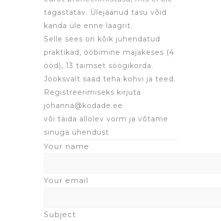
tagastatav. Ülejäänud tasu võid
kanda üle enne laagrit.
Selle sees on kõik juhendatud
praktikad, ööbimine majakeses (4
ööd), 13 taimset söögikorda.
Jooksvalt saad teha kohvi ja teed.
Registreerimiseks kirjuta
johanna@kodade.ee
või täida allolev vorm ja võtame
sinuga ühendust
Your name
Your email
Subject